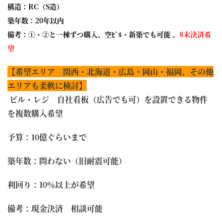
構造：RC（S造）
築年数：20年以内
備考：①・②と一棟ずつ購入、空ﾋﾞﾙ・新築でも可能 、
8末決済希
望
【希望エリア 関西・北海道・広島・岡山・福岡、その他
エリアも柔軟に検討】
ビル・レジ 自社看板（広告でも可）を設置できる物件
を複数購入希望
予算：10億ぐらいまで
築年数：問わない（旧耐震可能）
利回り：10％以上が希望
備考：現金決済 相談可能