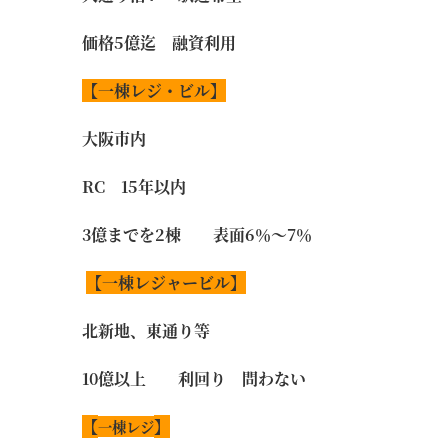
価格
5
億迄 融資利用
【
一棟レジ・ビル
】
大阪市内
RC 15年以内
3億までを2棟 表面6％～7％
【一棟レジャービル】
北新地、東通り等
10億以上 利回り 問わない
【
】
一棟レジ