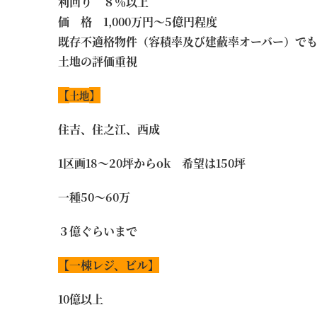
利回り ８％以上
価 格 1,000万円～5億円程度
既存不適格物件（容積率及び建蔽率オーバー）で
土地の評価重視
【
】
土地
住吉、住之江、西成
1区画18～20坪からok 希望は150坪
一種50～60万
３億ぐらいまで
【一棟レジ、ビル】
10億以上