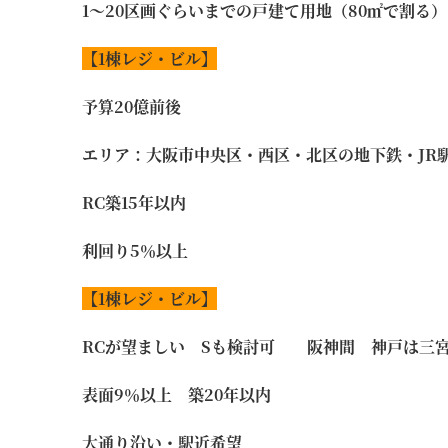
1～20区画ぐらいまでの戸建て用地（80㎡で割る）
【1
棟レジ・ビル】
予算20億前後
エリア：大阪市中央区・西区・北区の地下鉄・JR
RC築15年以内
利回り5％以上
【
1
棟レジ・ビル
】
RC
が望ましい
S
も検討可 阪神間 神戸は三
表面
9
％以上 築
20
年以内
大通り沿い・駅近希望